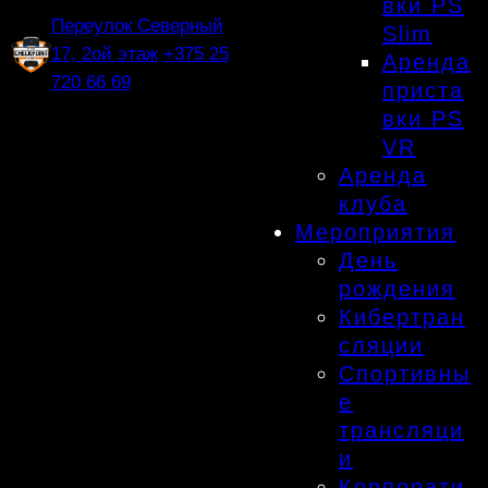
вки PS
Переулок Северный
Slim
17, 2ой этаж
+375 25
Аренда
720 66 69
приста
вки PS
VR
Аренда
клуба
Мероприятия
День
рождения
Кибертран
сляции
Спортивны
е
трансляци
и
Корпорати