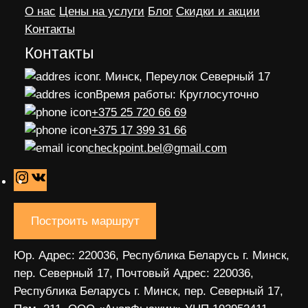
О нас
Цены на услуги
Блог
Скидки и акции
Kонтакты
Контакты
г. Минск, Переулок Северный 17
Время работы: Круглосуточно
+375 25 720 66 69
+375 17 399 31 66
checkpoint.bel@gmail.com
I
V
n
K
s
Построить маршрут
t
a
Юр. Адрес: 220036, Республика Беларусь г. Минск,
g
пер. Северный 17, Почтовый Адрес: 220036,
r
Республика Беларусь г. Минск, пер. Северный 17,
a