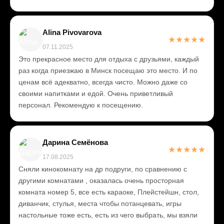
Alina Pivovarova
★
★
★
★
★
07.11.2025
Это прекрасное место для отдыха с друзьями, каждый
раз когда приезжаю в Минск посещаю это место. И по
ценам всё адекватно, всегда чисто. Можно даже со
своими напитками и едой. Очень приветливый
персонал. Рекомендую к посещению.
Дарина Семёнова
★
★
★
★
★
17.08.2025
Сняли кинокомнату на др подруги, по сравнению с
другими комнатами , оказалась очень просторная
комната номер 5, все есть караоке, Плейстейшн, стол,
диванчик, стулья, места чтобы потанцевать, игры
настольные тоже есть, есть из чего выбрать, мы взяли