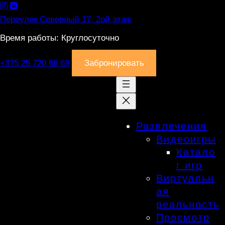
Перейти
к
Переулок Северный 17, 2ой этаж
содержимому
Время работы: Круглосуточно
+375 25 720 66 69
Забронировать
Развлечения
Видеоигры
Катало
г игр
Виртуальн
ая
реальность
Просмотр