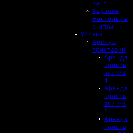
кино
Караоке
Настольны
е игры
Услуги
Аренда
приставки
Аренда
приста
вки PS
4
Аренда
приста
вки PS
5
Аренда
приста