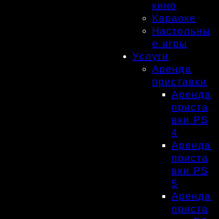
кино
Караоке
Настольны
е игры
Услуги
Аренда
приставки
Аренда
приста
вки PS
4
Аренда
приста
вки PS
5
Аренда
приста