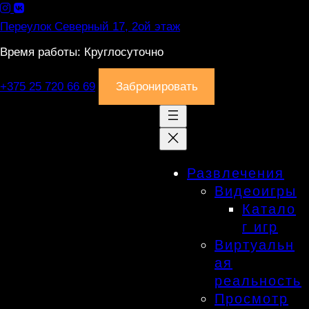
Перейти
к
Переулок Северный 17, 2ой этаж
содержимому
Время работы: Круглосуточно
+375 25 720 66 69
Забронировать
Развлечения
Видеоигры
Катало
г игр
Виртуальн
ая
реальность
Просмотр