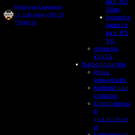
вки PS
Переулок Северный
Slim
17, 2ой этаж
+375 25
Аренда
720 66 69
приста
вки PS
VR
Аренда
клуба
Мероприятия
День
рождения
Кибертран
сляции
Спортивны
е
трансляци
и
Корпорати